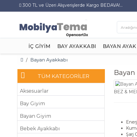
300 TL ve Üzeri Alışverişlerde Kargo BEDAVA!...
İÇ GIYIM
BAY AYAKKABI
BAYAN AYAK
Bayan Ayakkabı
Bayan 
TÜM KATEGORİLER
Aksesuarlar
BEZ & ME
Bay Giyim
Bayan Giyim
Enerj
Kuma
Bebek Ayakkabı
Şarj 