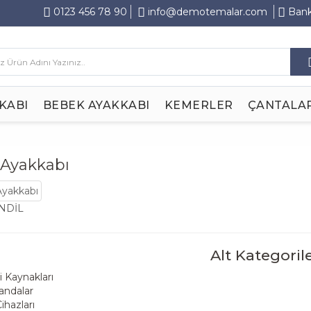
0123 456 78 90
info@demotemalar.com
Bank
KABI
BEBEK AYAKKABI
KEMERLER
ÇANTALA
Ayakkabı
NDİL
Alt Kategoril
i Kaynakları
ndalar
Cihazları