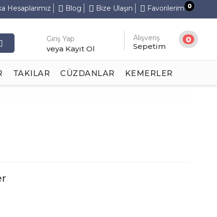
0
a Hesaplarımız
Blog
Bize Ulaşın
Favorilerim
Alışveriş
Giriş Yap
0
Sepetim
veya Kayıt Ol
R
TAKILAR
CÜZDANLAR
KEMERLER
er