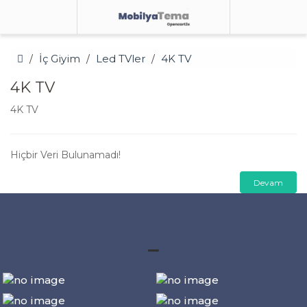
İç Giyim
Led TVler
4K TV
4K TV
4K TV
Hiçbir Veri Bulunamadı!
Devam
_