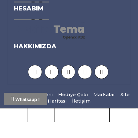
HESABIM
HAKKIMIZDA
Ortaklık Programı
Hediye Çeki
Markalar
Site
Whatsapp !
Haritası
İletişim
Opencart 3x Mobilya Aksesuar2 © 2026 - Tüm
Hakları Saklıdır.